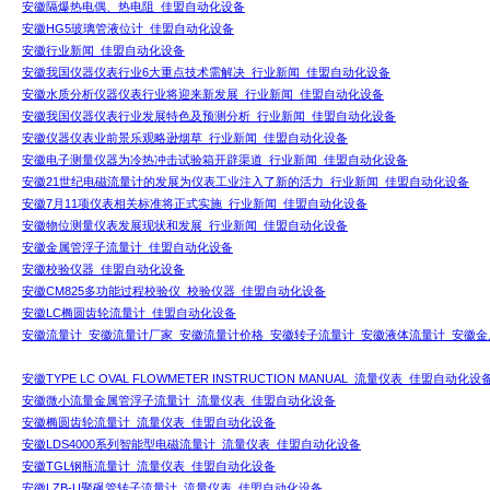
安徽隔爆热电偶、热电阻_佳盟自动化设备
安徽HG5玻璃管液位计_佳盟自动化设备
安徽行业新闻_佳盟自动化设备
安徽我国仪器仪表行业6大重点技术需解决_行业新闻_佳盟自动化设备
安徽水质分析仪器仪表行业将迎来新发展_行业新闻_佳盟自动化设备
安徽我国仪器仪表行业发展特色及预测分析_行业新闻_佳盟自动化设备
安徽仪器仪表业前景乐观略逊烟草_行业新闻_佳盟自动化设备
安徽电子测量仪器为冷热冲击试验箱开辟渠道_行业新闻_佳盟自动化设备
安徽21世纪电磁流量计的发展为仪表工业注入了新的活力_行业新闻_佳盟自动化设备
安徽7月11项仪表相关标准将正式实施_行业新闻_佳盟自动化设备
安徽物位测量仪表发展现状和发展_行业新闻_佳盟自动化设备
安徽金属管浮子流量计_佳盟自动化设备
安徽校验仪器_佳盟自动化设备
安徽CM825多功能过程校验仪_校验仪器_佳盟自动化设备
安徽LC椭圆齿轮流量计_佳盟自动化设备
安徽流量计_安徽流量计厂家_安徽流量计价格_安徽转子流量计_安徽液体流量计_安徽
安徽TYPE LC OVAL FLOWMETER INSTRUCTION MANUAL_流量仪表_佳盟自动化设
安徽微小流量金属管浮子流量计_流量仪表_佳盟自动化设备
安徽椭圆齿轮流量计_流量仪表_佳盟自动化设备
安徽LDS4000系列智能型电磁流量计_流量仪表_佳盟自动化设备
安徽TGL钢瓶流量计_流量仪表_佳盟自动化设备
安徽LZB-U聚砜管转子流量计_流量仪表_佳盟自动化设备