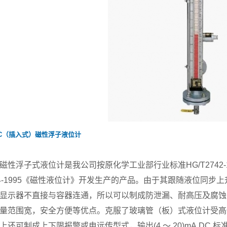
HC（插入式）磁性浮子液位计
列磁性浮子式液位计是我公司按原化学工业部行业标准HG/T2742
1584-1995《磁性液位计》开发生产的产品。由于其跟随液位
显示器不直接与容器连通，所以可以制成防泄漏、耐高压及腐蚀
量范围宽，安全方便等优点。克服了玻璃管（板）式液位计受高
上还可制成上下限报警或电远传型式，输出(4 ～ 20)mA DC