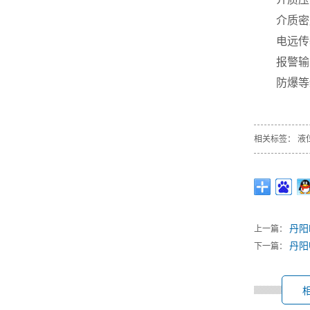
介质密度
电远传
报警输
防爆等
相关标签：
液
丹阳
上一篇：
丹阳
下一篇：