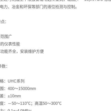
电力、冶金和环保等部门的液位检测与控制。
特点：
用范围广
越的仪表性能
测功能齐全，安装维护方便
参数：
格：UHC系列
：400～15000mm
差：±10mm
度：－50～110℃；高温50～300℃
：0.1～4.0MPa;