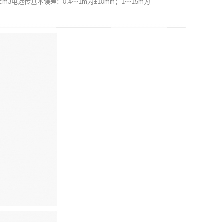
g/cm3电远传基本误差：0.4～1m为±10mm；1～15m为