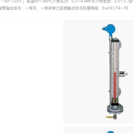
50～110℃；高温50～300℃介质压力：0.1～4.0MPa;介质密度：0.5～1.7
S报警输出信号：一常开、一常闭单刀双掷触点信号防爆等级：ExdⅡCT4～T6