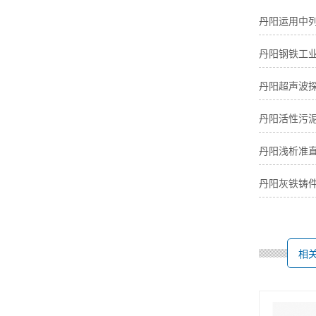
丹阳运用中
丹阳钢铁工
丹阳超声波
丹阳活性污
丹阳浅析准
丹阳灰铁铸
相