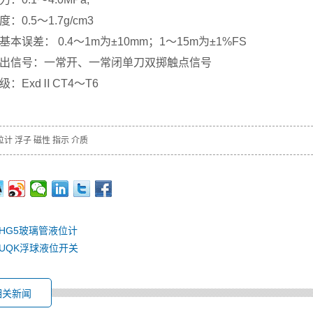
：0.5～1.7g/cm3
基本误差： 0.4～1m为±10mm；1～15m为±1%FS
出信号：一常开、一常闭单刀双掷触点信号
级：ExdⅡCT4～T6
位计
浮子
磁性
指示
介质
HG5玻璃管液位计
UQK浮球液位开关
相关新闻