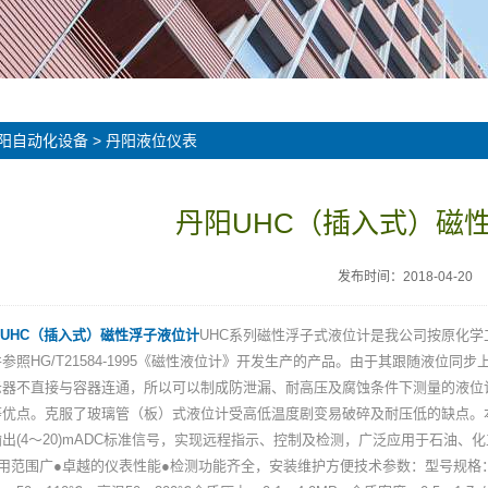
阳自动化设备
>
丹阳液位仪表
丹阳UHC（插入式）磁
发布时间：2018-04-20
UHC（插入式）磁性浮子液位计
UHC系列磁性浮子式液位计是我公司按原化学工业
参照HG/T21584-1995《磁性液位计》开发生产的产品。由于其跟随液位
示器不直接与容器连通，所以可以制成防泄漏、耐高压及腐蚀条件下测量的液位
等优点。克服了玻璃管（板）式液位计受高低温度剧变易破碎及耐压低的缺点。
出(4～20)mADC标准信号，实现远程指示、控制及检测，广泛应用于石油
用范围广●卓越的仪表性能●检测功能齐全，安装维护方便技术参数：型号规格：UH