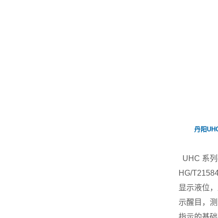
丹阳U
UHC 系
HG/T2
显示液位，
示醒目，测
指示的基础