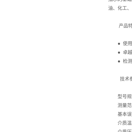
油、化工、
产品
● 使
● 卓
● 检
技术
型号规
测量范围
基本误
介质温
介质压力