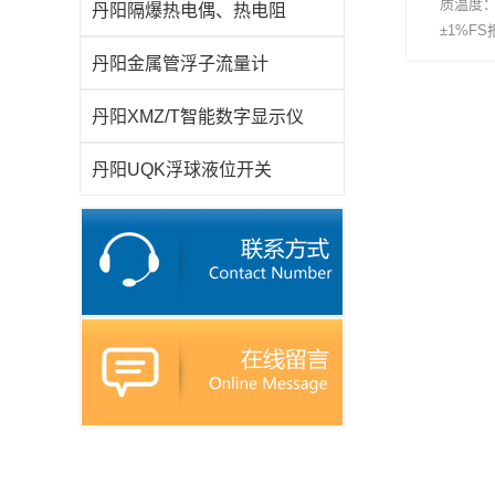
质温度：－
丹阳隔爆热电偶、热电阻
±1%F
丹阳金属管浮子流量计
丹阳XMZ/T智能数字显示仪
丹阳UQK浮球液位开关