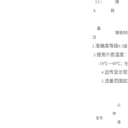
LC-
铸
A
铁
备
铸铁材
注
准确度等级
2.
0.5
级
使用介质温度
3.
-10
℃
~+60
℃；
远传显示现
4.
流量范围如
5.
公
称
型号
通