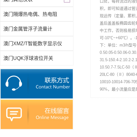
口处，每转流过的液
积，即可知道通过管
澳门隔爆热电偶、热电阻
现远传（定量、累积
盖后盖盖板椭圆齿轮轴
澳门金属管浮子流量计
中工作，否则极易损坏。
可-10℃~+60℃）
澳门XMZ/T智能数字显示仪
下：单位：m3/h型号公称通径
0.50.05-0.50.06-0.30
澳门UQK浮球液位开关
31.5-150.4-2.10.2-2.
10.50.7-7.5LC-50（Ⅱ
20LC-80（Ⅱ）8040-6
10010-10014-7
90%，最小流量应是