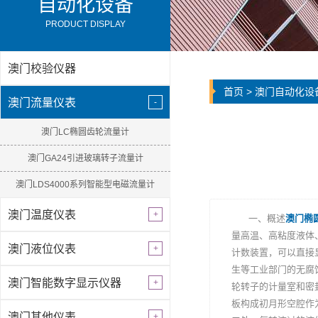
自动化设备
PRODUCT DISPLAY
澳门校验仪器
首页
>
澳门自动化设
澳门流量仪表
澳门LC椭圆齿轮流量计
澳门GA24引进玻璃转子流量计
澳门LDS4000系列智能型电磁流量计
澳门温度仪表
一、概述
澳门椭
量高温、高粘度液体
澳门液位仪表
计数装置，可以直接
生等工业部门的无腐
澳门智能数字显示仪器
轮转子的计量室和密
板构成初月形空腔作
澳门其他仪表