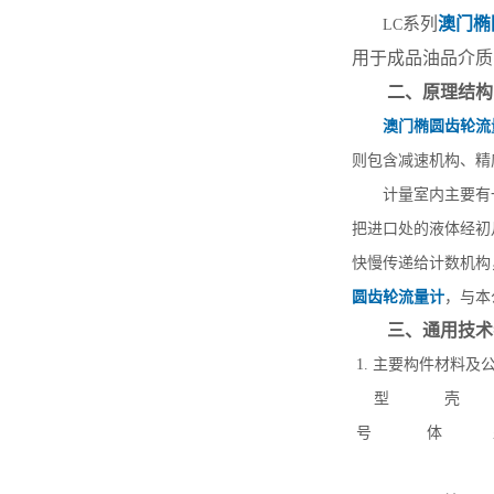
系列
澳门椭
LC
用于成品油品介质
二、原理结构
澳门椭圆齿轮流
则包含减速机构、精
计量室内主要有
把进口处的液体经初
快慢传递给计数机构
圆齿轮流量计
，与本
三、通用技术
1.
主要构件材料及
型
壳
号
体