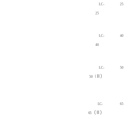
LC-
25
25
LC-
40
40
LC-
50
Ⅱ
）
50
（
LC-
65
（
Ⅱ
）
65