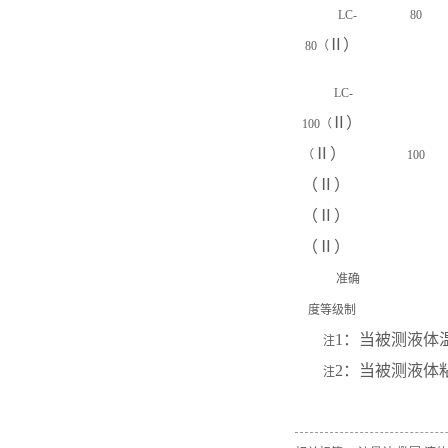
LC-
80
Ⅱ
）
80
（
LC-
Ⅱ
）
100
（
Ⅱ
）
（
100
（
Ⅱ
）
（
Ⅱ
）
（
Ⅱ
）
准确
度等级制
1
：当被测液体
注
2
：当被测液体
注