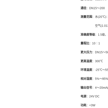
通径
：
DN15
～
200
测量范围
：水
(20
℃
)
空气
(1.01
准确度等级
：
1.5
级，
量程比
：
10
∶
1
更大压力
：
DN15
～
5
更高温度
：
300
℃
环境温度
：
-25
℃
～
5
相对湿度
：
5%
～
95
输出信号
：
4
～
20mA
电源
：
24V DC
功耗
：
<3W